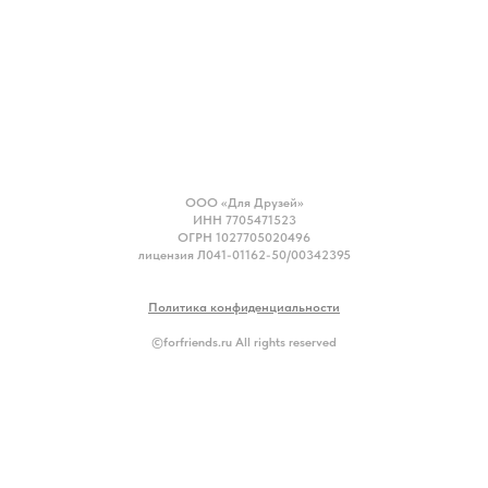
ООО «Для Друзей»
ИНН 7705471523
ОГРН 1027705020496
лицензия Л041-01162-50/00342395
Политика конфиденциальности
©forfriends.ru All rights reserved